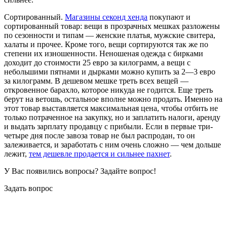
Сортированный.
Магазины секонд хенда
покупают и
сортированный товар: вещи в прозрачных мешках разложены
по сезонности и типам — женские платья, мужские свитера,
халаты и прочее. Кроме того, вещи сортируются так же по
степени их изношенности. Неношеная одежда с бирками
доходит до стоимости 25 евро за килограмм, а вещи с
небольшими пятнами и дырками можно купить за 2—3 евро
за килограмм. В дешевом мешке треть всех вещей —
откровенное барахло, которое никуда не годится. Еще треть
берут на ветошь, остальное вполне можно продать. Именно на
этот товар выставляется максимальная цена, чтобы отбить не
только потраченное на закупку, но и заплатить налоги, аренду
и выдать зарплату продавцу с прибыли. Если в первые три-
четыре дня после завоза товар не был распродан, то он
залеживается, и заработать с ним очень сложно — чем дольше
лежит,
тем дешевле продается и сильнее пахнет
.
У Вас появились вопросы? Задайте вопрос!
Задать вопрос