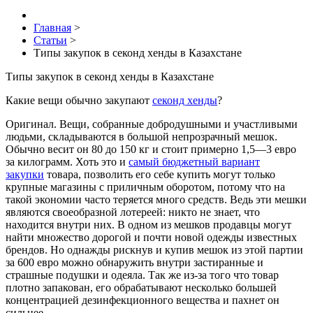
Главная
>
Статьи
>
Типы закупок в секонд хенды в Казахстане
Типы закупок в секонд хенды в Казахстане
Какие вещи обычно закупают
секонд хенды
?
Оригинал. Вещи, собранные добродушными и участливыми
людьми, складываются в большой непрозрачный мешок.
Обычно весит он 80 до 150 кг и стоит примерно 1,5—3 евро
за килограмм. Хоть это и
самый бюджетный вариант
закупки
товара, позволить его себе купить могут только
крупные магазины с приличным оборотом, потому что на
такой экономии часто теряется много средств. Ведь эти мешки
являются своеобразной лотереей: никто не знает, что
находится внутри них. В одном из мешков продавцы могут
найти множество дорогой и почти новой одежды известных
брендов. Но однажды рискнув и купив мешок из этой партии
за 600 евро можно обнаружить внутри застиранные и
страшные подушки и одеяла. Так же из-за того что товар
плотно запакован, его обрабатывают несколько большей
концентрацией дезинфекционного вещества и пахнет он
сильнее.